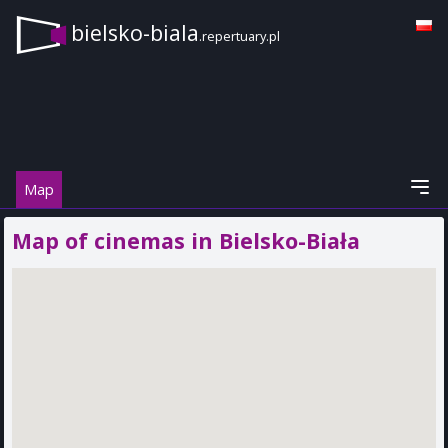
bielsko-biala
.repertuary.pl
Map
Map of cinemas in Bielsko-Biała