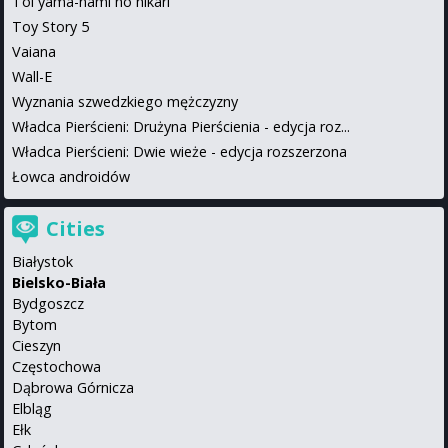
Toi yama-nami no hikari
Toy Story 5
Vaiana
Wall-E
Wyznania szwedzkiego mężczyzny
Władca Pierścieni: Drużyna Pierścienia - edycja roz...
Władca Pierścieni: Dwie wieże - edycja rozszerzona
Łowca androidów
Cities
Białystok
Bielsko-Biała
Bydgoszcz
Bytom
Cieszyn
Częstochowa
Dąbrowa Górnicza
Elbląg
Ełk