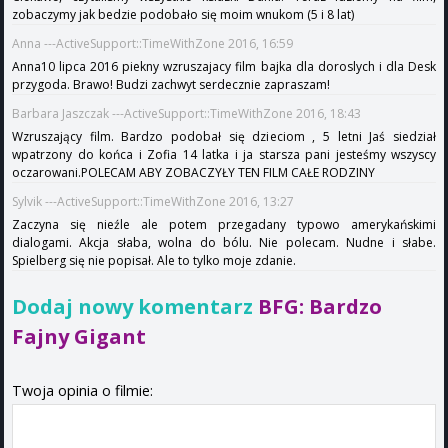
zobaczymy jak bedzie podobało się moim wnukom (5 i 8 lat)
Anna ---ActiveSupport::TimeWithZone 2016, 16:59
Anna10 lipca 2016 piekny wzruszajacy film bajka dla doroslych i dla Desk
przygoda. Brawo! Budzi zachwyt serdecznie zapraszam!
Barbara Jaszczak ---ActiveSupport::TimeWithZone 2016, 18:43
Wzruszający film. Bardzo podobał się dzieciom , 5 letni Jaś siedział
wpatrzony do końca i Zofia 14 latka i ja starsza pani jesteśmy wszyscy
oczarowani.POLECAM ABY ZOBACZYŁY TEN FILM CAŁE RODZINY
Sylvik ---ActiveSupport::TimeWithZone 2016, 13:27
Zaczyna się nieźle ale potem przegadany typowo amerykańskimi
dialogami. Akcja słaba, wolna do bólu. Nie polecam. Nudne i słabe.
Spielberg się nie popisał. Ale to tylko moje zdanie.
Dodaj nowy komentarz
BFG: Bardzo
Fajny Gigant
Twoja opinia o filmie: