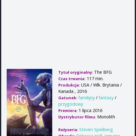
The BFG
Tytuł oryginalny:
117 min.
Czas trwania:
USA / Wlk. Brytania /
Produkcja:
Kanada , 2016
familijny
/
fantasy
/
Gatunek:
przygodowy
1 lipca 2016
Premiera:
Monolith
Dystrybutor filmu:
Steven Spielberg
Reżyseria:
Rebecca Hall
,
Jemaine