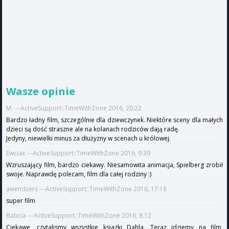
Wasze opinie
M. ---ActiveSupport::TimeWithZone 2016, 20:22
Bardzo ładny film, szczególnie dla dziewczynek. Niektóre sceny dla małych
dzieci są dość straszne ale na kolanach rodziców dają radę.
Jedyny, niewielki minus za dłużyzny w scenach u królowej.
Ewciax ---ActiveSupport::TimeWithZone 2016, 9:39
Wzruszający film, bardzo ciekawy. Niesamowita animacja, Spielberg zrobił
swoje. Naprawdę polecam, film dla całej rodziny :)
awendzers ---ActiveSupport::TimeWithZone 2016, 17:18
super film
Babcia ---ActiveSupport::TimeWithZone 2016, 8:12
Ciekawe, czytalismy wszystkie ksiazki Dahla. Teraz idziemy na film,