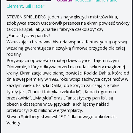
Obsada:
Clement
,
Bill Hader
STEVEN SPIELBERG, jeden z największych mistrzów kina,
zdobywca trzech Oscarów® przenosi na ekran powieść twórcy
takich książek jak „Charlie i fabryka czekolady” czy
„Fantastyczny pan lis”!
Wzruszająca i zabawna historia wsparta fantastyczną oprawą
wizualną gwarantująca niezwykłą filmową przygodę dla całej
rodziny.
Porywająca opowieść o małej dziewczynce i tajemniczym
Olbrzymie, który odkrywa przed nią cuda i sekrety magicznej
krainy. Ekranizacja uwielbianej powieści Roalda Dahla, która od
dnia swej premiery w 1982 roku wciąż zachwyca czytelników w
każdym wieku. Książki Dahla, do których zaliczają się takie
tytuły jak „Charlie i fabryka czekolady”, „Kuba i ogromna
brzoskwinia”, „Matylda” oraz „Fantastyczny pan lis”, są
obecnie dostępne w 58 językach, a ich łączny nakład
przekroczył 200 milionów egzemplarzy.
Steven Spielberg stworzył "E.T." dla nowego pokolenia! -
Variety