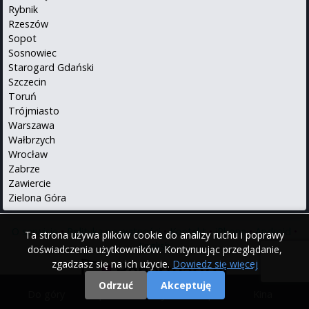
Rybnik
Rzeszów
Sopot
Sosnowiec
Starogard Gdański
Szczecin
Toruń
Trójmiasto
Warszawa
Wałbrzych
Wrocław
Zabrze
Zawiercie
Zielona Góra
O serwisie
•
Polityka prywatności
•
Kontakt
•
iPhone
•
Android
•
Ta strona używa plików cookie do analizy ruchu i poprawy
English
doświadczenia użytkowników. Kontynuując przeglądanie,
zgadzasz się na ich użycie.
Dowiedz się więcej
Odrzuć
Akceptuję
Do góry
|
Filmy
|
Kina
© 2000 - 2026 Repertuary.pl