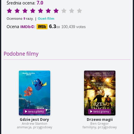
7.0
Średnia ocena:
Oceniono
razy. |
Oceń film
9
Ocena
:
6.3
IMDb©
100,439 votes
/10
Podobne filmy
Gdzie jest Dory
Drzewo magii
Andrew Stanton
Ben Gregor
animacja, przygodowy
familijny, przygodowy