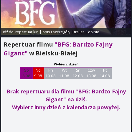
Idź do:
repertuar kin
|
opis i szczegóły
|
trailer
|
opinie
Repertuar filmu
"BFG: Bardzo Fajny
Gigant"
w Bielsku-Białej
Wybierz dzień
Sb
Nd
Pn
Wt
Śr
Czw
Pt
8 08
9 08
10 08
11 08
12 08
13 08
14 08
Brak repertuaru dla filmu "BFG: Bardzo Fajny
Gigant"
na dziś.
Wybierz inny dzień z kalendarza powyżej.